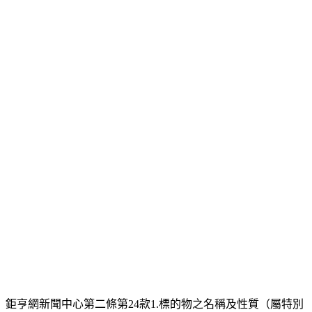
降息、紓壓、減輕財務困擾！
整合45萬，月付不到4500元,立即諮詢。
內政部金建會整合負債專線‎
債務整合並分期償還 債清免費諮詢專線
協助解決扣薪執行等 降月付金低輕鬆還
新光銀行-銀行信貸&汽車貸款‎
個人信用貸款，留下資料專人說明，
前3個月利率1.99%！貸款利率優，立即申貸
匯豐汽車貸款-利息低、額度最高‎
loaneasy.30888.com.tw/‎
愛車抵押免留車，最高額度150%車價，
牌子最老、利息最低，是您周轉的好幫手
和潤 商業銀行-汽車貸款車貸分期‎
救急不求人，提供各種大小車貸服務，不限
廠牌車系，0手續費，現金輕鬆借
中華民國法律協會-債務免費輔導‎
政府核准法律協會，依法提供免費債務整合
協商、更生、清算相關諮詢、輔導
【負債整合】快找【超輕鬆達人】‎
【特急件，馬上處理】【全省親辦、對保】
【負債整合瑕疵可】【解決所有貸款問題】
您可以在這裡登廣告 »
根據您的網際網路位址 - 使用精確位置 - 瞭解詳情
說明 提供意見 隱私權 服務條款
鉅亨網新聞中心第二條第24款1.標的物之名稱及性質（屬特別