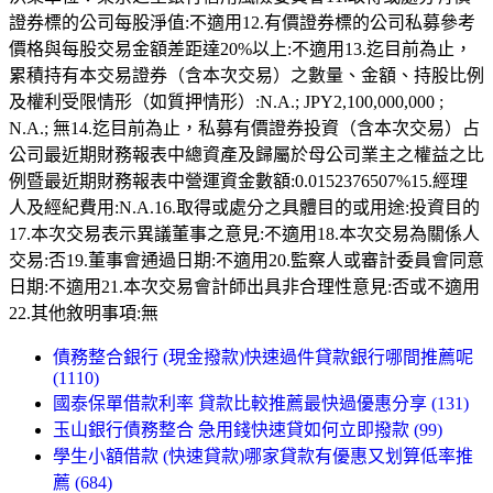
證券標的公司每股淨值:不適用12.有價證券標的公司私募參考
價格與每股交易金額差距達20%以上:不適用13.迄目前為止，
累積持有本交易證券（含本次交易）之數量、金額、持股比例
及權利受限情形（如質押情形）:N.A.; JPY2,100,000,000 ;
N.A.; 無14.迄目前為止，私募有價證券投資（含本次交易）占
公司最近期財務報表中總資產及歸屬於母公司業主之權益之比
例暨最近期財務報表中營運資金數額:0.0152376507%15.經理
人及經紀費用:N.A.16.取得或處分之具體目的或用途:投資目的
17.本次交易表示異議董事之意見:不適用18.本次交易為關係人
交易:否19.董事會通過日期:不適用20.監察人或審計委員會同意
日期:不適用21.本次交易會計師出具非合理性意見:否或不適用
22.其他敘明事項:無
債務整合銀行 (現金撥款)快速過件貸款銀行哪間推薦呢
(1110)
國泰保單借款利率 貸款比較推薦最快過優惠分享 (131)
玉山銀行債務整合 急用錢快速貸如何立即撥款 (99)
學生小額借款 (快速貸款)哪家貸款有優惠又划算低率推
薦 (684)