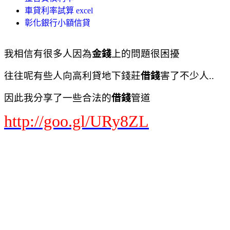
車貸利率試算 excel
彰化銀行小額信貸
我相信有很多人因為
金錢
上的問題很困擾
往往呢有些人向高利貸地下錢莊
借錢
害了不少人..
因此我分享了一些合法的
借錢
管道
http://goo.gl/URy8ZL
Google+
搜尋
圖片
地圖
Play
YouTube
新聞
Gmail