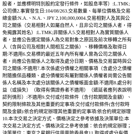
股者，並應標明特別股約定發行條件，如股息率等）:L.TMK;
公司債2.事實發生日:104/08/263.交易數量、每單位價格及交易
總金額:N.A.、N.A.、JPY 2,100,000,0004.交易相對人及其與公
司之關係（交易相對人如屬自然人，且非公司之關係人者，得
免揭露其姓名）:L.TMK;非關係人5.交易相對人為實質關係人
者，並應公告選定關係人為交易對象之原因及前次移轉之所有
人（含與公司及相對人間相互之關係）、移轉價格及取得日
期:不適用6.交易標的最近五年內所有權人曾為公司之關係人
者，尚應公告關係人之取得及處分日期、價格及交易當時與公
司之關係:不適用7.本次係處分債權之相關事項（含處分之債權
附隨擔保品種類、處分債權如有屬對關係人債權者尚需公告關
係人名稱及本次處分該關係人之債權帳面金額:不適用8.處分利
益（或損失）（取得有價證券者不適用）（遞延者應列表說明
認列情形）:不適用9.交付或付款條件（含付款期間及金額）、
契約限制條款及其他重要約定事項:交付或付款條件(含付款時
間及金額):依合約規定辦理其他重要約定事項:依合約規定辦理
10.本次交易之決定方式、價格決定之參考依據及決策單位:本
次交易之決定方式、價格決定之參考依據：依合約規定辦理；
決策單位：東京之星銀行信用風險委員會11.取得或處分有價