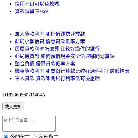
信用不良可以貸款嗎
貸款試算表excel
軍人貸款利率 哪裡借錢快速放款
郵局小額信貸 優惠貸款低率方案
房屋貸款利率怎麼算 比較好過件的銀行
郵局房貸部 如何預借現金安全快速哪間划算呢
整合負債 優惠貸款低率方案
機車貸款利率 哪間銀行貸款比較好過件利率最低推薦
軍人貸款 貸款哪間銀行利率低有優惠呢
D1833605607D404A
載入更多
公開留言
私密留言