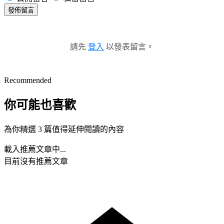
發佈留言
請先
登入
以發表留言。
Recommended
你可能也喜歡
為你精選 3 篇值得延伸閱讀的內容
載入推薦文章中...
目前沒有推薦文章