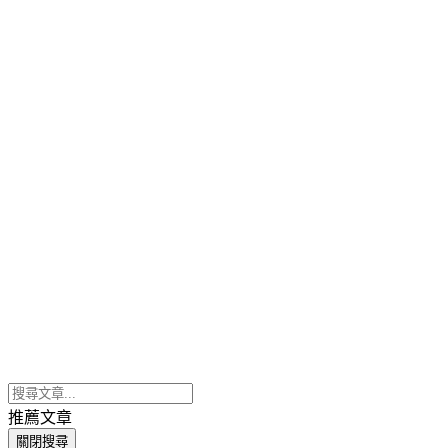
推薦文章
關閉搜尋